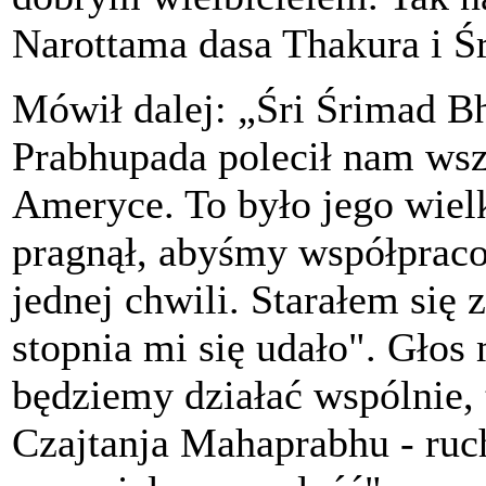
Narottama dasa Thakura i Ś
Mówił dalej: „Śri Śrimad B
Prabhupada polecił nam wsz
Ameryce. To było jego wielk
pragnął, abyśmy współpracow
jednej chwili. Starałem się 
stopnia mi się udało". Głos 
będziemy działać wspólnie, t
Czajtanja Mahaprabhu - ruc