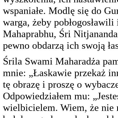
wspaniałe. Modlę się do Gu
warga, żeby pobłogosławili 
Mahaprabhu, Śri Nitjananda
pewno obdarzą ich swoją ła
Śrila Swami Maharadża pami
mnie: „Łaskawie przekaż in
tę obrazę i proszę o wybacze
Odpowiedziałem mu: „Jeste
wielbicielem. Wiem, że nie 