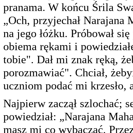
pranama. W końcu Śrila Sw
„Och, przyjechał Narajana 
na jego łóżku. Próbował się
obiema rękami i powiedziałe
tobie". Dał mi znak ręką, że
porozmawiać". Chciał, żebym
uczniom podać mi krzesło, a
Najpierw zaczął szlochać; s
powiedział: „Narajana Maha
masz mi co wybaczać. Prze