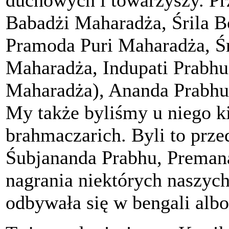
duchowych i towarzyszy. Pr
Babadżi Maharadża, Śrila B
Pramoda Puri Maharadża, Śr
Maharadża, Indupati Prabhu
Maharadża), Ananda Prabhu o
My także byliśmy u niego k
brahmaczarich. Byli to prze
Śubjananda Prabhu, Premana
nagrania niektórych naszyc
odbywała się w bengali albo