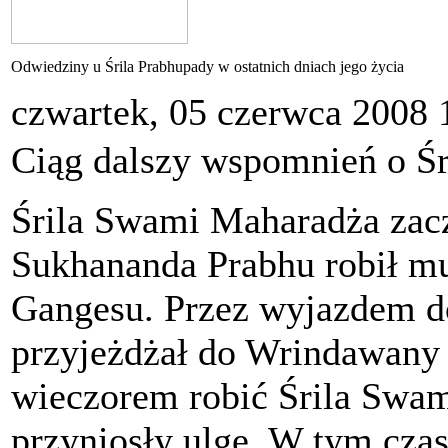
Odwiedziny u Śrila Prabhupady w ostatnich dniach jego życia
czwartek, 05 czerwca 2008 
Ciąg dalszy wspomnień o Śr
Śrila Swami Maharadża zacz
Sukhananda Prabhu robił m
Gangesu. Przez wyjazdem do
przyjeżdżał do Wrindawany 
wieczorem robić Śrila Swa
przyniosły ulgę. W tym cza