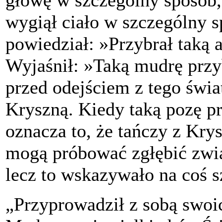
głowę w szczególny sposób,
wygiął ciało w szczególny 
powiedział: »Przybrał taką 
Wyjaśnił: »Taką mudrę przybi
przed odejściem z tego świa
Kryszną. Kiedy taką pozę pr
oznacza to, że tańczy z Kry
mogą próbować zgłębić zwią
lecz to wskazywało na coś 
„Przyprowadził z sobą swo