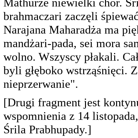
Mathurze niewielki chór. Śr
brahmaczari zaczęli śpiewać
Narajana Maharadża ma pięk
mandżari-pada, sei mora sa
wolno. Wszyscy płakali. Cał
byli głęboko wstrząśnięci. Z
nieprzerwanie".
[Drugi fragment jest konty
wspomnienia z 14 listopada,
Śrila Prabhupady.]