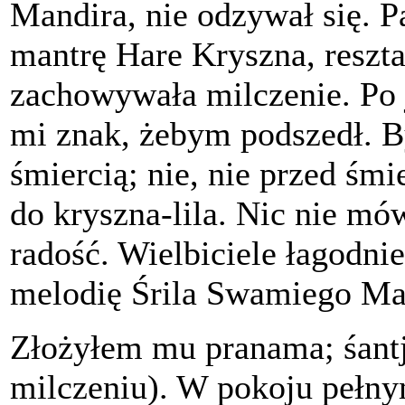
Mandira, nie odzywał się. 
mantrę Hare Kryszna, reszt
zachowywała milczenie. Po j
mi znak, żebym podszedł. B
śmiercią; nie, nie przed śmi
do kryszna-lila. Nic nie mó
radość. Wielbiciele łagodni
melodię Śrila Swamiego Ma
Złożyłem mu pranama; śantj
milczeniu). W pokoju pełnym