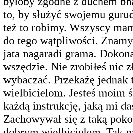
byłoby zgodne z duchem bhak
to, by służyć swojemu guru
też to robimy. Wszyscy mam
do tego wątpliwości. Znamy 
jata nagaradi grama. Dokona
wszędzie. Nie zrobiłeś nic 
wybaczać. Przekażę jednak 
wielbicielom. Jesteś moim 
każdą instrukcję, jaką mi da
Zachowywał się z taką pokor
dobrym wielbicielem. Tak na