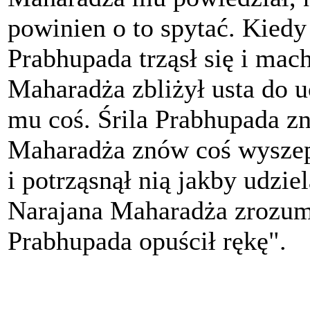
powinien o to spytać. Kiedy
Prabhupada trząsł się i mach
Maharadża zbliżył usta do u
mu coś. Śrila Prabhupada zn
Maharadża znów coś wyszept
i potrząsnął nią jakby udzie
Narajana Maharadża zrozumia
Prabhupada opuścił rękę".