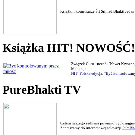
Książki i komentarze Śri Śrimad Bhaktiveda
Książka HIT! NOWOŚĆ!
Związek Guru - uczeń. "Nawet Kryszna
Maharaja
HIT! Polska edycja: "Być kontrolowan
PureBhakti TV
Celem naszego sadhana powinno być osiągnięc
Zapraszamy do internetowej telewizji
PureBha