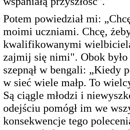
wspaniałą przyszłość".
Potem powiedział mi: „Chcę
moimi uczniami. Chcę, żeby 
kwalifikowanymi wielbiciela
zajmij się nimi". Obok było
szepnął w bengali: „Kiedy 
w sieć wiele małp. To wielcy
Są ciągle młodzi i niewyszk
odejściu pomógł im we wsz
konsekwencje tego poleceni