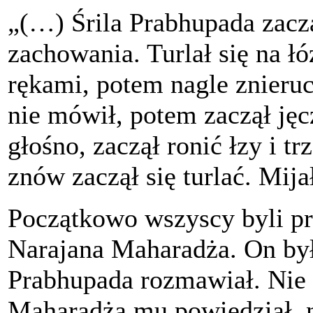
„(…) Śrila Prabhupada zacz
zachowania. Turlał się na 
rękami, potem nagle znieru
nie mówił, potem zaczął jęc
głośno, zaczął ronić łzy i tr
znów zaczął się turlać. Mija
Początkowo wszyscy byli prz
Narajana Maharadża. On był 
Prabhupada rozmawiał. Nie 
Maharadża mu powiedział, n