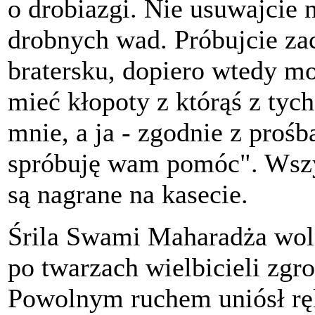
o drobiazgi. Nie usuwajcie 
drobnych wad. Próbujcie zac
bratersku, dopiero wtedy mo
mieć kłopoty z którąś z tyc
mnie, a ja - zgodnie z proś
spróbuję wam pomóc". Wszy
są nagrane na kasecie.
Śrila Swami Maharadża woln
po twarzach wielbicieli zg
Powolnym ruchem uniósł ręk